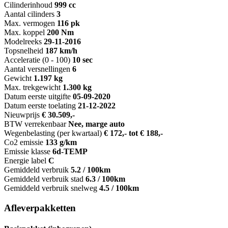
Cilinderinhoud
999 cc
Aantal cilinders
3
Max. vermogen
116 pk
Max. koppel
200 Nm
Modelreeks
29-11-2016
Topsnelheid
187 km/h
Acceleratie (0 - 100)
10 sec
Aantal versnellingen
6
Gewicht
1.197 kg
Max. trekgewicht
1.300 kg
Datum eerste uitgifte
05-09-2020
Datum eerste toelating
21-12-2022
Nieuwprijs
€ 30.509,-
BTW verrekenbaar
Nee, marge auto
Wegenbelasting (per kwartaal)
€ 172,- tot € 188,-
Co2 emissie
133 g/km
Emissie klasse
6d-TEMP
Energie label
C
Gemiddeld verbruik
5.2 / 100km
Gemiddeld verbruik stad
6.3 / 100km
Gemiddeld verbruik snelweg
4.5 / 100km
Afleverpakketten