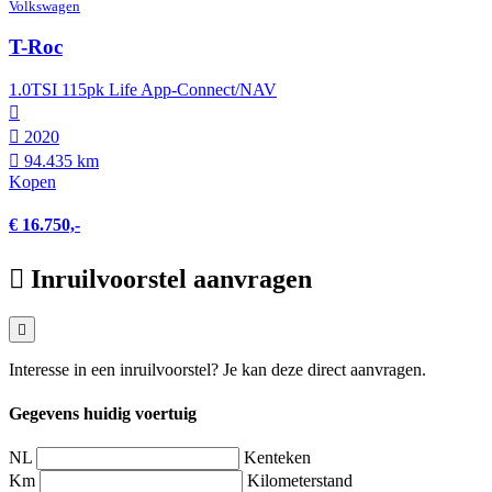
Volkswagen
T-Roc
1.0TSI 115pk Life App-Connect/NAV
2020
94.435 km
Kopen
€ 16.750,-
Inruilvoorstel aanvragen
Interesse in een inruilvoorstel? Je kan deze direct aanvragen.
Gegevens huidig voertuig
NL
Kenteken
Km
Kilometerstand