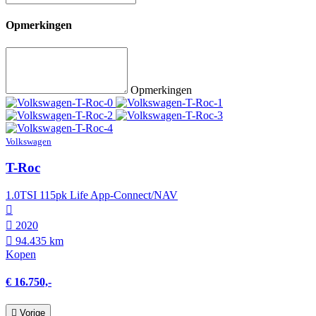
Opmerkingen
Opmerkingen
Volkswagen
T-Roc
1.0TSI 115pk Life App-Connect/NAV
2020
94.435 km
Kopen
€ 16.750,-
Vorige