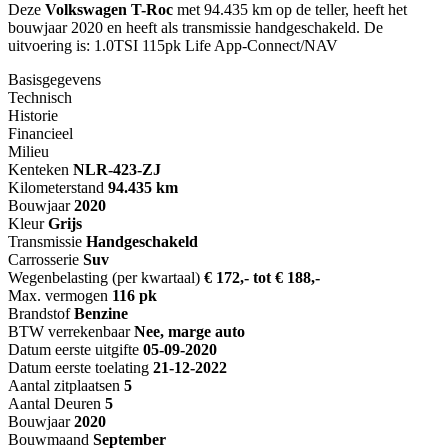
Deze
Volkswagen T-Roc
met 94.435 km op de teller, heeft het
bouwjaar 2020 en heeft als transmissie handgeschakeld. De
uitvoering is: 1.0TSI 115pk Life App-Connect/NAV
Basisgegevens
Technisch
Historie
Financieel
Milieu
Kenteken
NL
R-423-ZJ
Kilometerstand
94.435 km
Bouwjaar
2020
Kleur
Grijs
Transmissie
Handgeschakeld
Carrosserie
Suv
Wegenbelasting (per kwartaal)
€ 172,- tot € 188,-
Max. vermogen
116 pk
Brandstof
Benzine
BTW verrekenbaar
Nee, marge auto
Datum eerste uitgifte
05-09-2020
Datum eerste toelating
21-12-2022
Aantal zitplaatsen
5
Aantal Deuren
5
Bouwjaar
2020
Bouwmaand
September