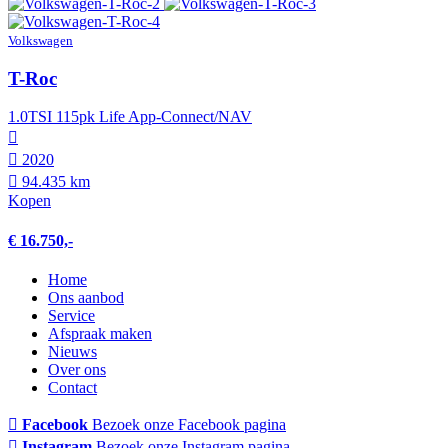
Volkswagen
T-Roc
1.0TSI 115pk Life App-Connect/NAV
2020
94.435 km
Kopen
€ 16.750,-
Home
Ons aanbod
Service
Afspraak maken
Nieuws
Over ons
Contact
Facebook
Bezoek onze Facebook pagina
Instagram
Bezoek onze Instagram pagina