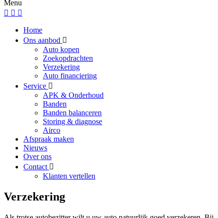
Menu
Home
Ons aanbod
Auto kopen
Zoekopdrachten
Verzekering
Auto financiering
Service
APK & Onderhoud
Banden
Banden balanceren
Storing & diagnose
Airco
Afspraak maken
Nieuws
Over ons
Contact
Klanten vertellen
Verzekering
Als trotse autobezitter wilt u uw auto natuurlijk goed verzekeren. Bij