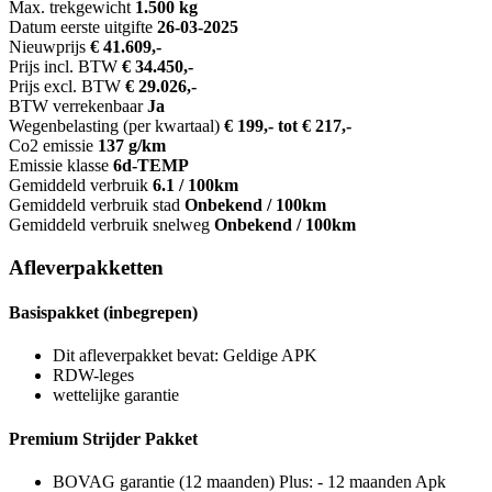
Max. trekgewicht
1.500 kg
Datum eerste uitgifte
26-03-2025
Nieuwprijs
€ 41.609,-
Prijs incl. BTW
€ 34.450,-
Prijs excl. BTW
€ 29.026,-
BTW verrekenbaar
Ja
Wegenbelasting (per kwartaal)
€ 199,- tot € 217,-
Co2 emissie
137 g/km
Emissie klasse
6d-TEMP
Gemiddeld verbruik
6.1 / 100km
Gemiddeld verbruik stad
Onbekend / 100km
Gemiddeld verbruik snelweg
Onbekend / 100km
Afleverpakketten
Basispakket (inbegrepen)
Dit afleverpakket bevat: Geldige APK
RDW-leges
wettelijke garantie
Premium Strijder Pakket
BOVAG garantie (12 maanden) Plus: - 12 maanden Apk