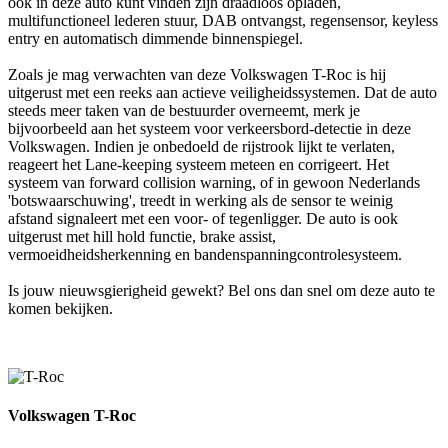
ook in deze auto kunt vinden zijn draadloos opladen,
multifunctioneel lederen stuur, DAB ontvangst, regensensor, keyless
entry en automatisch dimmende binnenspiegel.
Zoals je mag verwachten van deze Volkswagen T-Roc is hij
uitgerust met een reeks aan actieve veiligheidssystemen. Dat de auto
steeds meer taken van de bestuurder overneemt, merk je
bijvoorbeeld aan het systeem voor verkeersbord-detectie in deze
Volkswagen. Indien je onbedoeld de rijstrook lijkt te verlaten,
reageert het Lane-keeping systeem meteen en corrigeert. Het
systeem van forward collision warning, of in gewoon Nederlands
'botswaarschuwing', treedt in werking als de sensor te weinig
afstand signaleert met een voor- of tegenligger. De auto is ook
uitgerust met hill hold functie, brake assist,
vermoeidheidsherkenning en bandenspanningcontrolesysteem.
Is jouw nieuwsgierigheid gewekt? Bel ons dan snel om deze auto te
komen bekijken.
Volkswagen T-Roc