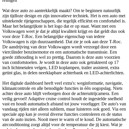
reinigen
Wat deze auto zo aantrekkelijk maakt? Om te beginnen natuurlijk
zijn tijdloze design en zijn innovatieve techniek. Het is een auto met
uitstekende rijeigenschappen, die tegelijk efficiënt en comfortabel is.
Maar het belangrijkste is het logo dat er op staat. Want met een
Volkswagen weet je dat je altijd kwaliteit krijgt en dat geldt dus ook
voor deze T-Roc. Een belangrijke eigenschap van iedere
Volkswagen is zijn duurzaamheid. Dat zie je ook aan deze T-Roc.
De aandrijving van deze Volkswagen wordt verzorgd door een
viercilinder benzinemotor en een automatische transmissie. Een
goede zithouding is wel zo prettig. Daarom is deze auto voorzien
van comfortstoelen. Je wordt in deze auto ook getrakteerd op 17
inch lichtmetalen velgen, LED koplampen, trailer assistent, extra
getint glas, in delen neerklapbare achterbank en LED-achterlichten.
Het digitale dashboard heeft veel extra's: weginformatie, navigatie,
klimaatcontrole en alle benodigde functies in één oogopslag. Niets
achter deze auto blijft verborgen door de achteruitrijcamera. Een
veilig gevoel! Adaptive cruise control houdt de ingestelde snelheid
vast en houdt automatisch afstand tot jouw voorligger. De auto's van
vandaag rijden niet alleen subliem, maar luisteren ook goed. Via een
speciale app kan je overal diverse functies controleren en de status
van de auto inzien. Nooit meer te warm of te koud. De automatische
airconditioning zorgt altijd voor de temperatuur die jij kiest. Wat je