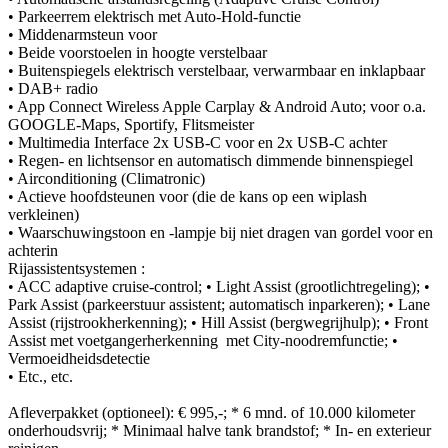
• Parkeerrem elektrisch met Auto-Hold-functie
• Middenarmsteun voor
• Beide voorstoelen in hoogte verstelbaar
• Buitenspiegels elektrisch verstelbaar, verwarmbaar en inklapbaar
• DAB+ radio
• App Connect Wireless Apple Carplay & Android Auto; voor o.a.
GOOGLE-Maps, Sportify, Flitsmeister
• Multimedia Interface 2x USB-C voor en 2x USB-C achter
• Regen- en lichtsensor en automatisch dimmende binnenspiegel
• Airconditioning (Climatronic)
• Actieve hoofdsteunen voor (die de kans op een wiplash
verkleinen)
• Waarschuwingstoon en -lampje bij niet dragen van gordel voor en
achterin
Rijassistentsystemen :
• ACC adaptive cruise-control; • Light Assist (grootlichtregeling); •
Park Assist (parkeerstuur assistent; automatisch inparkeren); • Lane
Assist (rijstrookherkenning); • Hill Assist (bergwegrijhulp); • Front
Assist met voetgangerherkenning met City-noodremfunctie; •
Vermoeidheidsdetectie
• Etc., etc.
Afleverpakket (optioneel): € 995,-; * 6 mnd. of 10.000 kilometer
onderhoudsvrij; * Minimaal halve tank brandstof; * In- en exterieur