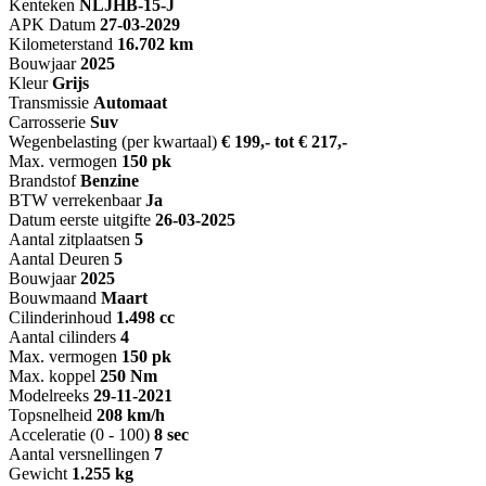
Kenteken
NL
JHB-15-J
APK Datum
27-03-2029
Kilometerstand
16.702 km
Bouwjaar
2025
Kleur
Grijs
Transmissie
Automaat
Carrosserie
Suv
Wegenbelasting (per kwartaal)
€ 199,- tot € 217,-
Max. vermogen
150 pk
Brandstof
Benzine
BTW verrekenbaar
Ja
Datum eerste uitgifte
26-03-2025
Aantal zitplaatsen
5
Aantal Deuren
5
Bouwjaar
2025
Bouwmaand
Maart
Cilinderinhoud
1.498 cc
Aantal cilinders
4
Max. vermogen
150 pk
Max. koppel
250 Nm
Modelreeks
29-11-2021
Topsnelheid
208 km/h
Acceleratie (0 - 100)
8 sec
Aantal versnellingen
7
Gewicht
1.255 kg