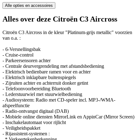
Alle opties en accessoires
Alles over deze Citroën C3 Aircross
Citroën C3 Aircross in de kleur "Platinum-grijs metallic" voorzien
van o.a. :
- 6-Versnellingsbak
- Cruise-control
- Parkeersensoren achter
- Centrale deurvergrendeling met afstandsbediening
- Elektrisch bedienbare ramen voor en achter
- Elektrisch inklapbare buitenspiegels
- Zijruiten achter en achterruit donker getint
- Telefoonvoorbereiding Bluetooth
- Lederstuurwiel met stuurwielbediening
- Audiosysteem: Radio met CD-speler incl. MP3-/WMA-
afspeelfunctie
- Radio-ontvangst digitaal (DAB)
- Mobiele online diensten MirrorLink en AppinCar (Mirror Screen)
- Inschakelautomaat voor rijlicht
- Veiligheidspakket
- Rijassistent-systemen :
* Verkeertekenherkenning