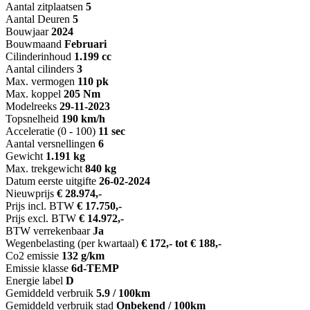
Aantal zitplaatsen
5
Aantal Deuren
5
Bouwjaar
2024
Bouwmaand
Februari
Cilinderinhoud
1.199 cc
Aantal cilinders
3
Max. vermogen
110 pk
Max. koppel
205 Nm
Modelreeks
29-11-2023
Topsnelheid
190 km/h
Acceleratie (0 - 100)
11 sec
Aantal versnellingen
6
Gewicht
1.191 kg
Max. trekgewicht
840 kg
Datum eerste uitgifte
26-02-2024
Nieuwprijs
€ 28.974,-
Prijs incl. BTW
€ 17.750,-
Prijs excl. BTW
€ 14.972,-
BTW verrekenbaar
Ja
Wegenbelasting (per kwartaal)
€ 172,- tot € 188,-
Co2 emissie
132 g/km
Emissie klasse
6d-TEMP
Energie label
D
Gemiddeld verbruik
5.9 / 100km
Gemiddeld verbruik stad
Onbekend / 100km