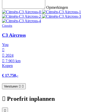
Opmerkingen
Citroën
C3 Aircross
You
2024
7.903 km
Kopen
€ 17.750,-
Versturen
Proefrit inplannen