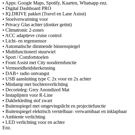
• Apps: Google Maps, Spotify, Kaarten, Whatsapp enz.
• Digital Dashboard PRO
• IQ.DRIVE pakket (Travel en Lane Asisst)
• Stoelverwarming voor
• Privacy Glas achter (donker getint)
• Climatronic 2-zones
• ACC adaptieve cruise control
• Licht- en regensensor
• Automatische dimmende binnenspiegel
• Multifunctioneel stuurwiel
• Sport / Comfortstoelen
• Front Assist met City noodremfunctie
• Vermoeidheidsherkenning
• DAB+ radio ontvangst
• USB aansluiting type C 2x voor en 2x achter
• Mistlamp met bochtenverlichting
• Decorinleg: Grey Anondized Mat
• Instaplijsten voor R-Line
• Dakbekleding stof zwart
• Buitenspiegel met omgevingslicht en projectiefunctie
• Buitenspiegel elektrisch verstelbaar- verwarmbaar en inklapbaar
• Ambiente verlichting
• LED verlichting voor en achter
Enz.