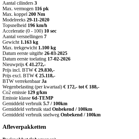
Aantal cilinders
3
Max. vermogen
116 pk
Max. koppel
200 Nm
Modelreeks
29-11-2020
Topsnelheid
196 km/h
Acceleratie (0 - 100)
10 sec
Aantal versnellingen
7
Gewicht
1.163 kg
Max. trekgewicht
1.100 kg
Datum eerste uitgifte
26-03-2025
Datum eerste toelating
17-02-2026
Nieuwprijs
€ 41.272,-
Prijs incl. BTW
€ 29.830,-
Prijs excl. BTW
€ 25.118,-
BTW verrekenbaar
Ja
Wegenbelasting (per kwartaal)
€ 172,- tot € 188,-
Co2 emissie
129 g/km
Emissie klasse
6d-TEMP
Gemiddeld verbruik
5.7 / 100km
Gemiddeld verbruik stad
Onbekend / 100km
Gemiddeld verbruik snelweg
Onbekend / 100km
Afleverpakketten