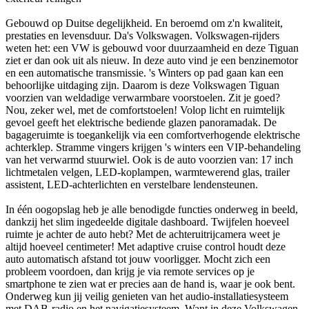
Gebouwd op Duitse degelijkheid. En beroemd om z'n kwaliteit,
prestaties en levensduur. Da's Volkswagen. Volkswagen-rijders
weten het: een VW is gebouwd voor duurzaamheid en deze Tiguan
ziet er dan ook uit als nieuw. In deze auto vind je een benzinemotor
en een automatische transmissie. 's Winters op pad gaan kan een
behoorlijke uitdaging zijn. Daarom is deze Volkswagen Tiguan
voorzien van weldadige verwarmbare voorstoelen. Zit je goed?
Nou, zeker wel, met de comfortstoelen! Volop licht en ruimtelijk
gevoel geeft het elektrische bediende glazen panoramadak. De
bagageruimte is toegankelijk via een comfortverhogende elektrische
achterklep. Stramme vingers krijgen 's winters een VIP-behandeling
van het verwarmd stuurwiel. Ook is de auto voorzien van: 17 inch
lichtmetalen velgen, LED-koplampen, warmtewerend glas, trailer
assistent, LED-achterlichten en verstelbare lendensteunen.
In één oogopslag heb je alle benodigde functies onderweg in beeld,
dankzij het slim ingedeelde digitale dashboard. Twijfelen hoeveel
ruimte je achter de auto hebt? Met de achteruitrijcamera weet je
altijd hoeveel centimeter! Met adaptive cruise control houdt deze
auto automatisch afstand tot jouw voorligger. Mocht zich een
probleem voordoen, dan krijg je via remote services op je
smartphone te zien wat er precies aan de hand is, waar je ook bent.
Onderweg kun jij veilig genieten van het audio-installatiesysteem
met DAB-radio en het navigatiesysteem. Want in deze Volkswagen