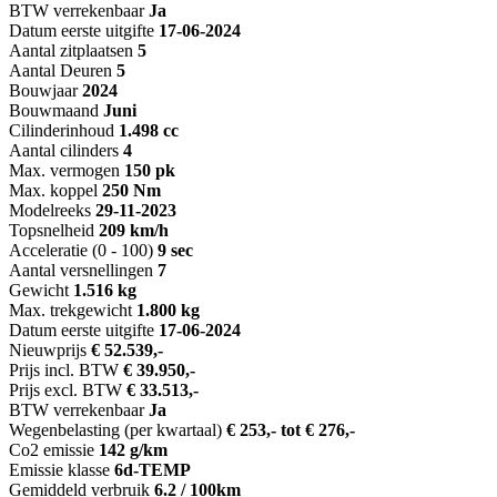
BTW verrekenbaar
Ja
Datum eerste uitgifte
17-06-2024
Aantal zitplaatsen
5
Aantal Deuren
5
Bouwjaar
2024
Bouwmaand
Juni
Cilinderinhoud
1.498 cc
Aantal cilinders
4
Max. vermogen
150 pk
Max. koppel
250 Nm
Modelreeks
29-11-2023
Topsnelheid
209 km/h
Acceleratie (0 - 100)
9 sec
Aantal versnellingen
7
Gewicht
1.516 kg
Max. trekgewicht
1.800 kg
Datum eerste uitgifte
17-06-2024
Nieuwprijs
€ 52.539,-
Prijs incl. BTW
€ 39.950,-
Prijs excl. BTW
€ 33.513,-
BTW verrekenbaar
Ja
Wegenbelasting (per kwartaal)
€ 253,- tot € 276,-
Co2 emissie
142 g/km
Emissie klasse
6d-TEMP
Gemiddeld verbruik
6.2 / 100km