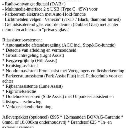
- Radio-ontvangst digitaal (DAB+)
- Multimedia-interface 2 x USB (Type C, 45W) voor
- Parkeerrem elektrisch met Auto-Hold-functie
- Lichtmetalen velgen "Venezia" (7Jx17 / Black, diamond-turned)
- Geluidsisolerend glas voor de deuren (Dubbel Glas) met achter
deuren en achterraam "privacy glass"
Rijassistent-systemen:
* Automatische afstandsregeling (ACC incl. Stop&Go-functie)
* Detectie van afleiding en vermoeidheid
* Grootlichtregeling (Light Assist)
* Bergwegrijhulp (Hill-Assist)
* Kruising-assistent
* Noodremassistent Front assist met Voetganger- en fietsherkenning
* Parkeerstuurassistent (Park Assist Plus) incl. Parkeerhulp voor en
achter
* Rijbaanassistentie (Lane Assist)
* Rijprofielselectie
* Dodehoeksensoren (Side Assist) met Uitparkeer-assistent en
Uitstapwaarschuwing
* Verkeerstekenherkenning
Afleverpakket (optioneel) €995 * 12-maanden BOVAG-Garantie *
6mnd. of 10.000km onderhoudsvrij * Brandstof €25 * In- en
exterieur reinigen