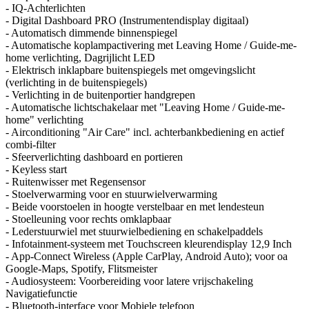
- IQ-Achterlichten
- Digital Dashboard PRO (Instrumentendisplay digitaal)
- Automatisch dimmende binnenspiegel
- Automatische koplampactivering met Leaving Home / Guide-me-
home verlichting, Dagrijlicht LED
- Elektrisch inklapbare buitenspiegels met omgevingslicht
(verlichting in de buitenspiegels)
- Verlichting in de buitenportier handgrepen
- Automatische lichtschakelaar met "Leaving Home / Guide-me-
home" verlichting
- Airconditioning "Air Care" incl. achterbankbediening en actief
combi-filter
- Sfeerverlichting dashboard en portieren
- Keyless start
- Ruitenwisser met Regensensor
- Stoelverwarming voor en stuurwielverwarming
- Beide voorstoelen in hoogte verstelbaar en met lendesteun
- Stoelleuning voor rechts omklapbaar
- Lederstuurwiel met stuurwielbediening en schakelpaddels
- Infotainment-systeem met Touchscreen kleurendisplay 12,9 Inch
- App-Connect Wireless (Apple CarPlay, Android Auto); voor oa
Google-Maps, Spotify, Flitsmeister
- Audiosysteem: Voorbereiding voor latere vrijschakeling
Navigatiefunctie
- Bluetooth-interface voor Mobiele telefoon