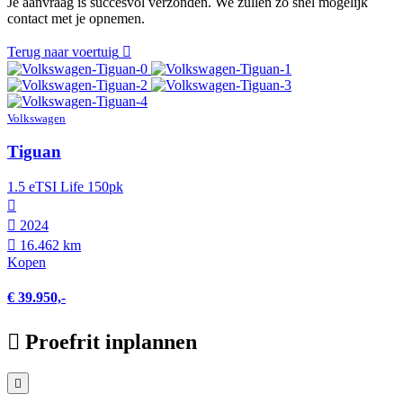
Je aanvraag is succesvol verzonden. We zullen zo snel mogelijk
contact met je opnemen.
Terug naar voertuig
Volkswagen
Tiguan
1.5 eTSI Life 150pk
2024
16.462 km
Kopen
€ 39.950,-
Proefrit inplannen